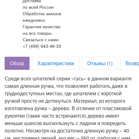
Доставка
по всей России
Обработка заказов
ежедневно
Гарантия качества
на все товары
Связаться с нами
+7 (499) 643-46-33
Обзор
Характеристики
Отзывы (1)
Возвр
Среди всех шпателей серии «гусь» в данном варианте
самая длинная ручка, что позволяет работать даже в
труднодоступных местах, где шпателем с короткой
ручкой просто не дотянуться. Материал, из которого
изготовлена ручка – дерево. В отличие от пластиковой
рукоятки (такие часто встречаются) дерево имеет
меньше шансов выскользнуть с ладони и повредить
полотно. Несмотря на достаточно длинную ручку – 40
см, инструмент легкий, его вес – 260 гр, работая с ним