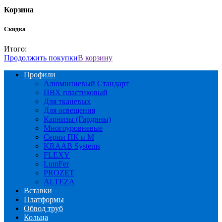
Корзина
Скидка
Итого:
Продолжить покупки
В корзину
Профили
Алюминиевый Стандарт
ПВХ пластиковый
Для тканевых
Для освещения
Карнизы (Гардины)
Многоуровневые
Серии ПК и М
KRAAB Systems
FLEXY
LumFer
PROZET
ALTEZA
Вставки
Платформы
Обвод труб
Кольца