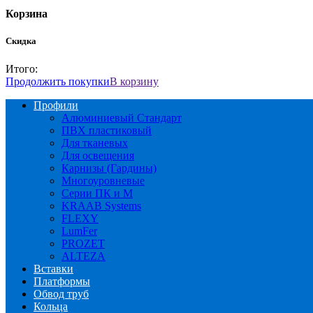
Корзина
Скидка
Итого:
Продолжить покупки
В корзину
Профили
Алюминиевый Стандарт
ПВХ пластиковый
Для тканевых
Для освещения
Карнизы (Гардины)
Многоуровневые
Серии ПК и М
KRAAB Systems
FLEXY
LumFer
PROZET
ALTEZA
Вставки
Платформы
Обвод труб
Кольца