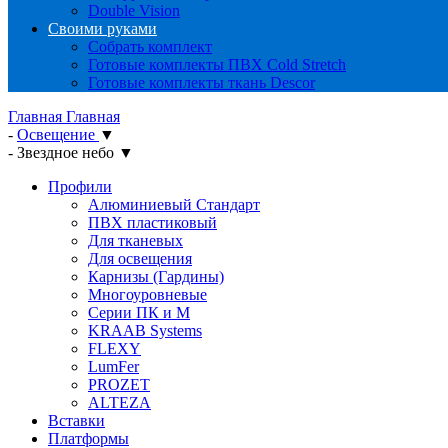
Double Vision
Своими руками
Собрать комплект
Готовые комплекты ПВХ Cold Stretch
Готовые комплекты ткань Descor
Главная
Главная
-
Освещение
▼
-
Звездное небо
▼
Профили
Алюминиевый Стандарт
ПВХ пластиковый
Для тканевых
Для освещения
Карнизы (Гардины)
Многоуровневые
Серии ПК и М
KRAAB Systems
FLEXY
LumFer
PROZET
ALTEZA
Вставки
Платформы