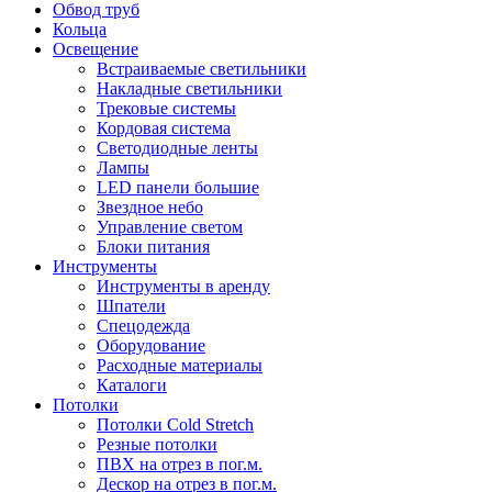
Обвод труб
Кольца
Освещение
Встраиваемые светильники
Накладные светильники
Трековые системы
Кордовая система
Светодиодные ленты
Лампы
LED панели большие
Звездное небо
Управление светом
Блоки питания
Инструменты
Инструменты в аренду
Шпатели
Спецодежда
Оборудование
Расходные материалы
Каталоги
Потолки
Потолки Cold Stretch
Резные потолки
ПВХ на отрез в пог.м.
Дескор на отрез в пог.м.