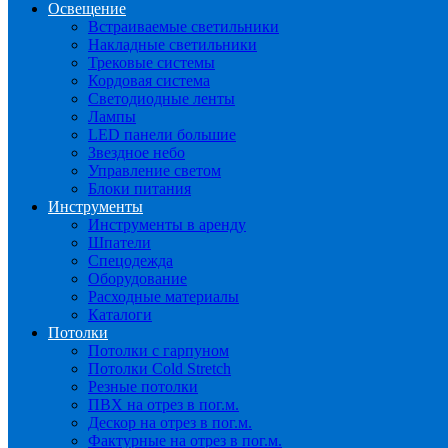
Освещение
Встраиваемые светильники
Накладные светильники
Трековые системы
Кордовая система
Светодиодные ленты
Лампы
LED панели большие
Звездное небо
Управление светом
Блоки питания
Инструменты
Инструменты в аренду
Шпатели
Спецодежда
Оборудование
Расходные материалы
Каталоги
Потолки
Потолки с гарпуном
Потолки Cold Stretch
Резные потолки
ПВХ на отрез в пог.м.
Дескор на отрез в пог.м.
Фактурные на отрез в пог.м.