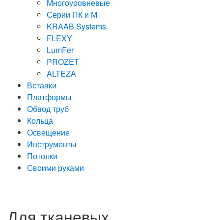
Многоуровневые
Серии ПК и М
KRAAB Systems
FLEXY
LumFer
PROZET
ALTEZA
Вставки
Платформы
Обвод труб
Кольца
Освещение
Инструменты
Потолки
Своими руками
Для тканевых