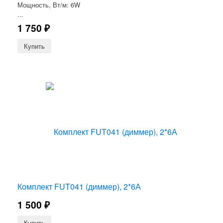
Мощность, Вт/м: 6W
...
1 750
₽
Комплект FUT041 (диммер), 2*6А
1 500
₽