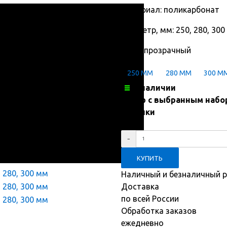
Материал: поликарбонат
Диаметр, мм: 250, 280, 300
Цвет: прозрачный
250 ММ
280 ММ
300 М
В наличии
Товар с выбранным набо
покупки
35
₽
Наличный и безналичный р
Доставка
по всей России
Обработка заказов
ежедневно