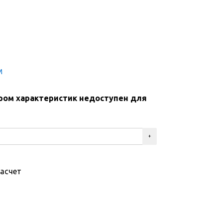
М
ром характеристик недоступен для
асчет