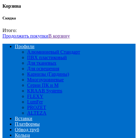
Корзина
Скидка
Итого:
Продолжить покупки
В корзину
Профили
Алюминиевый Стандарт
ПВХ пластиковый
Для тканевых
Для освещения
Карнизы (Гардины)
Многоуровневые
Серии ПК и М
KRAAB Systems
FLEXY
LumFer
PROZET
ALTEZA
Вставки
Платформы
Обвод труб
Кольца