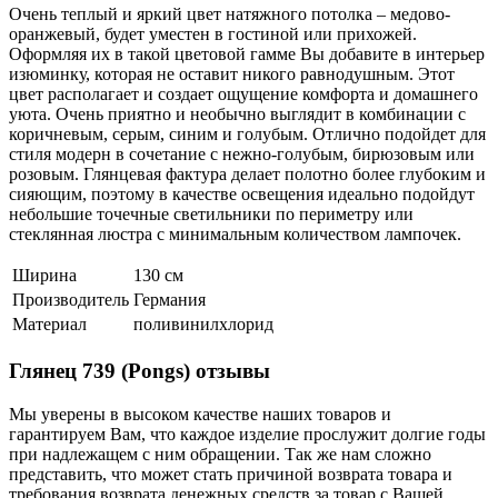
Очень теплый и яркий цвет натяжного потолка – медово-
оранжевый, будет уместен в гостиной или прихожей.
Оформляя их в такой цветовой гамме Вы добавите в интерьер
изюминку, которая не оставит никого равнодушным. Этот
цвет располагает и создает ощущение комфорта и домашнего
уюта. Очень приятно и необычно выглядит в комбинации с
коричневым, серым, синим и голубым. Отлично подойдет для
стиля модерн в сочетание с нежно-голубым, бирюзовым или
розовым. Глянцевая фактура делает полотно более глубоким и
сияющим, поэтому в качестве освещения идеально подойдут
небольшие точечные светильники по периметру или
стеклянная люстра с минимальным количеством лампочек.
Ширина
130 см
Производитель
Германия
Материал
поливинилхлорид
Глянец 739 (Pongs) отзывы
Мы уверены в высоком качестве наших товаров и
гарантируем Вам, что каждое изделие прослужит долгие годы
при надлежащем с ним обращении. Так же нам сложно
представить, что может стать причиной возврата товара и
требования возврата денежных средств за товар с Вашей