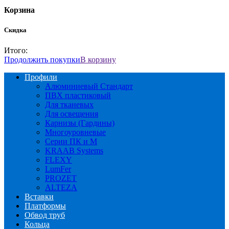
Корзина
Скидка
Итого:
Продолжить покупки
В корзину
Профили
Алюминиевый Стандарт
ПВХ пластиковый
Для тканевых
Для освещения
Карнизы (Гардины)
Многоуровневые
Серии ПК и М
KRAAB Systems
FLEXY
LumFer
PROZET
ALTEZA
Вставки
Платформы
Обвод труб
Кольца