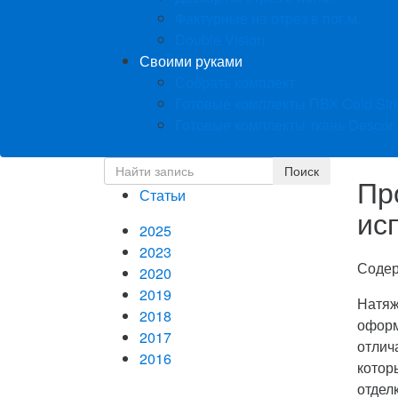
Фактурные на отрез в пог.м.
Double Vision
Своими руками
Собрать комплект
Готовые комплекты ПВХ Cold Str
Готовые комплекты ткань Descor
Пр
Статьи
ис
2025
2023
Соде
2020
2019
Натяж
2018
оформ
2017
отлич
2016
котор
отдел