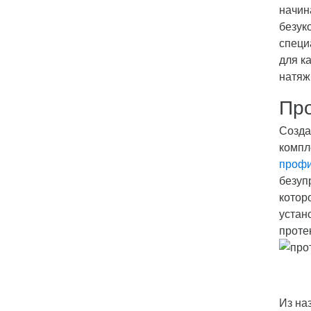
начин
безук
специ
для к
натяж
Про
Созда
компл
проф
безуп
котор
устан
проте
Из на