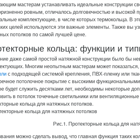
ающим мастерам устанавливать идеальные конструкции св
оризненно ровным, отличалось долговечностью и высокой п
альные комплектующие, в числе которых термокольца. В это
аких целей используются эти важные элементы. Также вы узн
ных потолков по самой лучшей цене.
текторные кольца: функции и ти
ние даже самой простой натяжной конструкции было бы н
ектующих. Многим неопытным мастерам может показаться, 
или
с подходящей системой крепления, ПВХ-пленку или ткан
речное потолочное покрытие с высокими функциональными
ое будет служить десятками лет, необходимы некоторые доп
овить в потолок точечные светильники или вентиляционные 
кторные кольца для натяжных потолков.
Рис.1. Протекторные кольца для на
звания можно сделать вывод, что главная функция таких кол