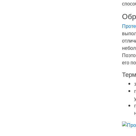
спосо
Обр
Проте
выпол
отлич
небол
Поэто
его п
Терм