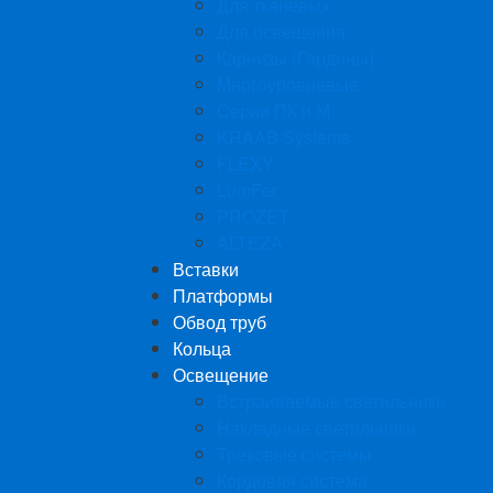
Для тканевых
Для освещения
Карнизы (Гардины)
Многоуровневые
Серии ПК и М
KRAAB Systems
FLEXY
LumFer
PROZET
ALTEZA
Вставки
Платформы
Обвод труб
Кольца
Освещение
Встраиваемые светильники
Накладные светильники
Трековые системы
Кордовая система