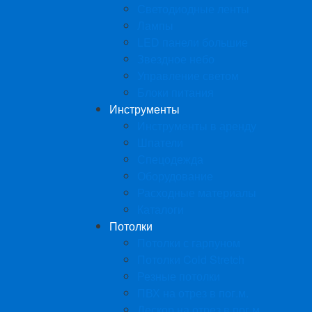
Светодиодные ленты
Лампы
LED панели большие
Звездное небо
Управление светом
Блоки питания
Инструменты
Инструменты в аренду
Шпатели
Спецодежда
Оборудование
Расходные материалы
Каталоги
Потолки
Потолки с гарпуном
Потолки Cold Stretch
Резные потолки
ПВХ на отрез в пог.м.
Дескор на отрез в пог.м.