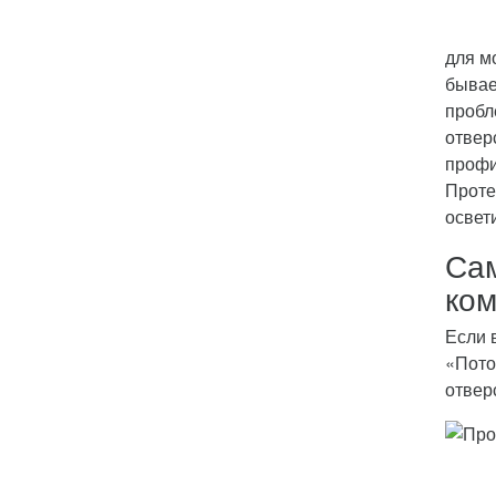
для м
бывае
пробл
отвер
профи
Проте
освет
Сам
ком
Если 
«Пото
отвер