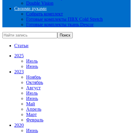
Double Vision
Своими руками
Собрать комплект
Готовые комплекты ПВХ Cold Stretch
Готовые комплекты ткань Descor
Статьи
2025
Июль
Июнь
2023
Ноябрь
Октябрь
Август
Июль
Июнь
Май
Апрель
Март
Февраль
2020
Июнь