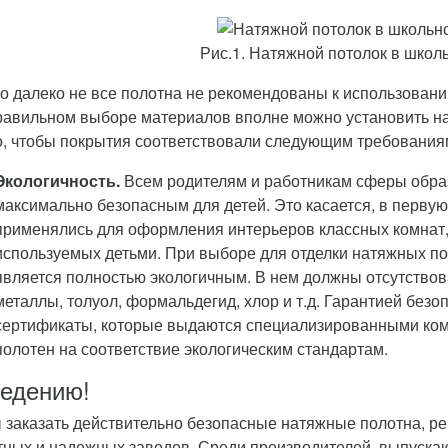
Рис.1. Натяжной потолок в школ
о далеко не все полотна не рекомендованы к использован
равильном выборе материалов вполне можно установить на
, чтобы покрытия соответствовали следующим требования
Экологичность.
Всем родителям и работникам сферы обра
максимально безопасным для детей. Это касается, в первую
применялись для оформления интерьеров классных комнат,
используемых детьми. При выборе для отделки натяжных пол
является полностью экологичным. В нем должны отсутство
металлы, толуол, формальдегид, хлор и т.д. Гарантией без
сертификаты, которые выдаются специализированными ком
полотен на соответствие экологическим стандартам.
ведению!
 заказать действительно безопасные натяжные полотна, р
тных и надежных заводов. Среди производителей, выпуск