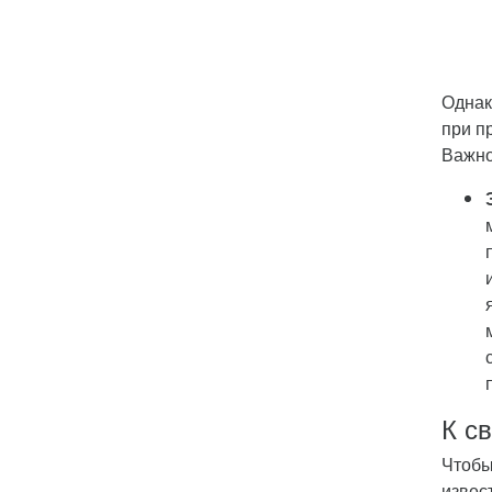
Однак
при п
Важно
К с
Чтобы
извес