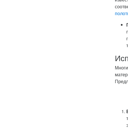
соотв
полот
Исп
Многи
матер
Предл