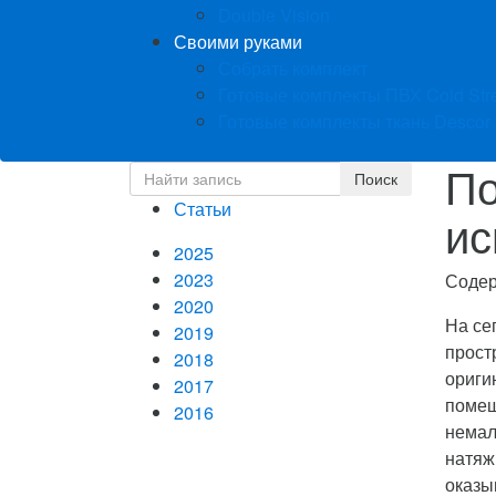
Double Vision
Своими руками
Собрать комплект
Готовые комплекты ПВХ Cold Str
Готовые комплекты ткань Descor
По
Статьи
ис
2025
2023
Соде
2020
На се
2019
прост
2018
ориги
2017
помещ
2016
немал
натяж
оказы