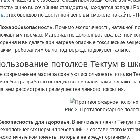
етствующие высочайшим стандартам, находятся заводы Po
на
этих брендов по доступной цене вы сможете на сайте «
Пожаробезопасность.
Помимо экологичности, натяжной по
пожарным нормам. Материал не должен возгораться при кон
горения и выделять при нагреве опасные токсические вещес
таким требованиям было подтверждено документально.
ользование потолков Тектум в шк
е современные мастера советуют использовать потолки Те
иал был разработан немецкими специалистами, однако, заво
агаем рассмотреть преимущества данного покрытия.
Рис.2. Противопожарное поло
Безопасность для здоровья.
Виниловые пленки Тектум пр
технологических норм и требований. В составе этого матер
экологичные компоненты, которые не вредят организму.