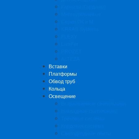
Карнизы (Гардины)
Многоуровневые
Серии ПК и М
KRAAB Systems
FLEXY
LumFer
PROZET
ALTEZA
Вставки
Платформы
Обвод труб
Кольца
Освещение
Встраиваемые светильники
Накладные светильники
Трековые системы
Кордовая система
Светодиодные ленты