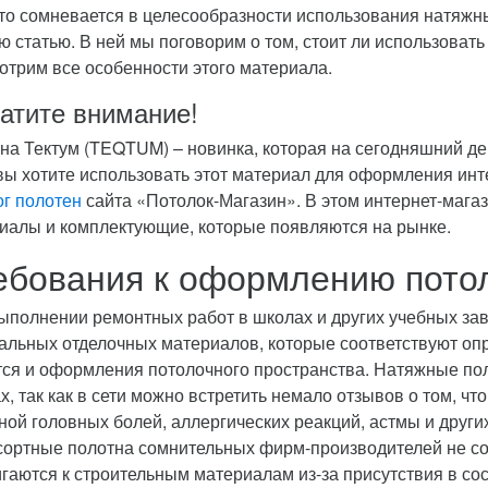
кто сомневается в целесообразности использования натяжн
ю статью. В ней мы поговорим о том, стоит ли использовать
отрим все особенности этого материала.
атите внимание!
на Тектум (TEQTUM) – новинка, которая на сегодняшний ден
вы хотите использовать этот материал для оформления ин
ог полотен
сайта «Потолок-Магазин». В этом интернет-мага
иалы и комплектующие, которые появляются на рынке.
ебования к оформлению потол
ыполнении ремонтных работ в школах и других учебных за
альных отделочных материалов, которые соответствуют оп
тся и оформления потолочного пространства. Натяжные пол
х, так как в сети можно встретить немало отзывов о том, чт
ной головных болей, аллергических реакций, астмы и други
сортные полотна сомнительных фирм-производителей не со
гаются к строительным материалам из-за присутствия в со