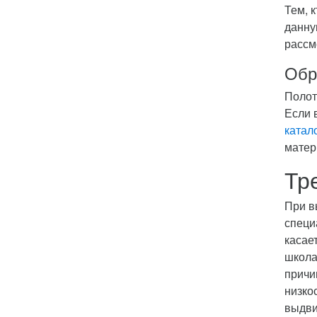
Тем, 
данну
рассм
Обр
Полот
Если 
катал
матер
Тр
При в
специ
касае
школа
причи
низко
выдви