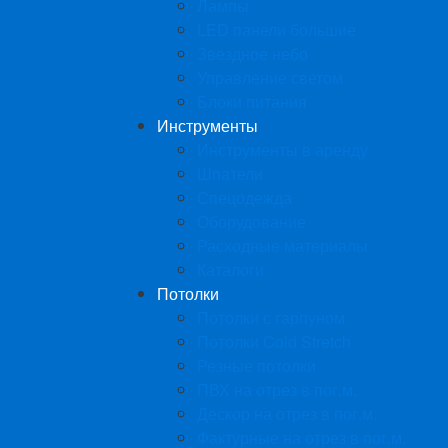
Лампы
LED панели большие
Звездное небо
Управление светом
Блоки питания
Инструменты
Инструменты в аренду
Шпатели
Спецодежда
Оборудование
Расходные материалы
Каталоги
Потолки
Потолки с гарпуном
Потолки Cold Stretch
Резные потолки
ПВХ на отрез в пог.м.
Дескор на отрез в пог.м.
Фактурные на отрез в пог.м.