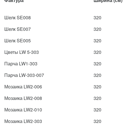
Фактура
Ширина (см)
Шелк SE008
320
Шелк SE007
320
Шелк SE005
320
Цветы LW 5-303
320
Парча LW1-303
320
Парча LW-303-007
320
Мозаика LW2-006
320
Мозаика LW2-008
320
Мозаика LW2-010
320
Мозаика LW2-303
320